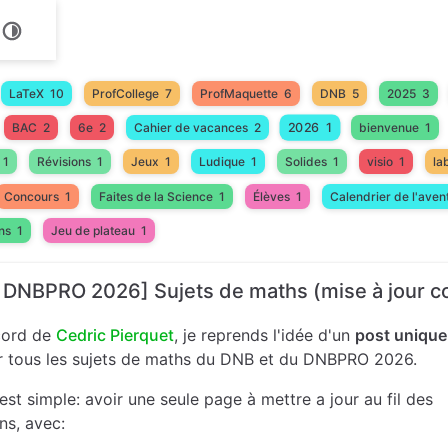
LaTeX
10
ProfCollege
7
ProfMaquette
6
DNB
5
2025
3
2026
1
BAC
2
6e
2
Cahier de vacances
2
bienvenue
1
1
Révisions
1
Jeux
1
Ludique
1
Solides
1
visio
1
la
Concours
1
Faites de la Science
1
Élèves
1
Calendrier de l'aven
ns
1
Jeu de plateau
1
 DNBPRO 2026] Sujets de maths (mise à jour c
cord de
Cedric Pierquet
, je reprends l'idée d'un
post unique
er tous les sujets de maths du DNB et du DNBPRO 2026.
 est simple: avoir une seule page à mettre a jour au fil des
ns, avec: