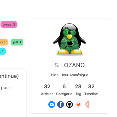
Lycée
3
bo
1
pdf
1
t
1
S. LOZANO
Bidouilleur Amnésique
ontinue)
32
6
28
32
pour
Articles
Catégorie
Tag
Timeline