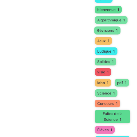
bienvenue
1
Algorithmique
1
Révisions
1
Jeux
1
Ludique
1
Solides
1
visio
1
labo
1
pdf
1
Science
1
Concours
1
Faites de la
Science
1
Élèves
1