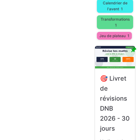
Calendrier de
l'avent
1
Transformations
1
Jeu de plateau
1
🎯 Livret
de
révisions
DNB
2026 - 30
jours