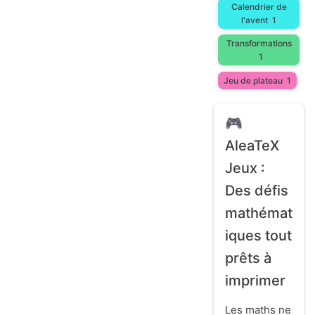
Calendrier de
l'avent
1
Transformations
1
Jeu de plateau
1
🎮
AleaTeX
Jeux :
Des défis
mathémat
iques tout
prêts à
imprimer
Les maths ne