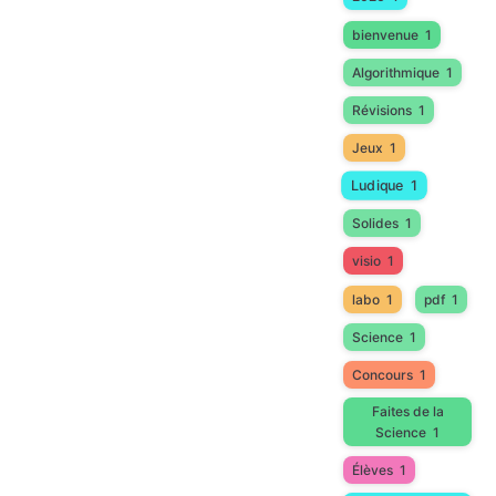
bienvenue
1
Algorithmique
1
Révisions
1
Jeux
1
Ludique
1
Solides
1
visio
1
labo
1
pdf
1
Science
1
Concours
1
Faites de la
Science
1
Élèves
1