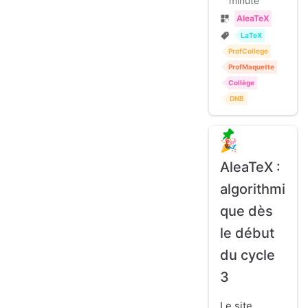
minute
AleaTeX
LaTeX
ProfCollege
ProfMaquette
Collège
DNB
🎉
AleaTeX :
algorithmi
que dès
le début
du cycle
3
Le site