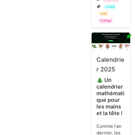
LaTeX
DNB
Collège
Calendrie
r 2025
🎄 Un
calendrier
mathémati
que pour
les mains
et la tête !
Comme l'an
dernier, les