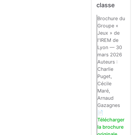
classe
Brochure du
Groupe «
Jeux » de
l'IREM de
Lyon — 30
mars 2026
Auteurs :
Charlie
Puget,
Cécile
Maré,
Arnaud
Gazagnes
📄
Télécharger
la brochure
originale