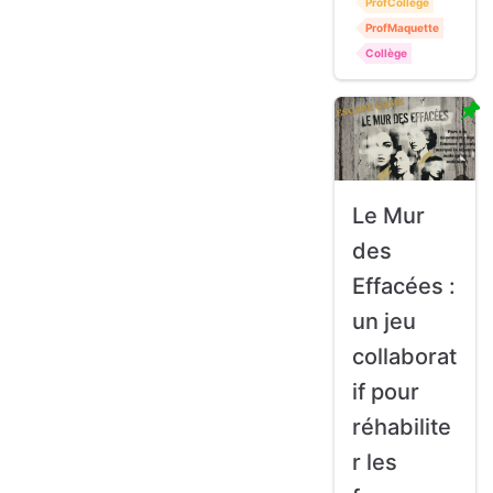
ProfCollege
ProfMaquette
Collège
Le Mur
des
Effacées :
un jeu
collaborat
if pour
réhabilite
r les