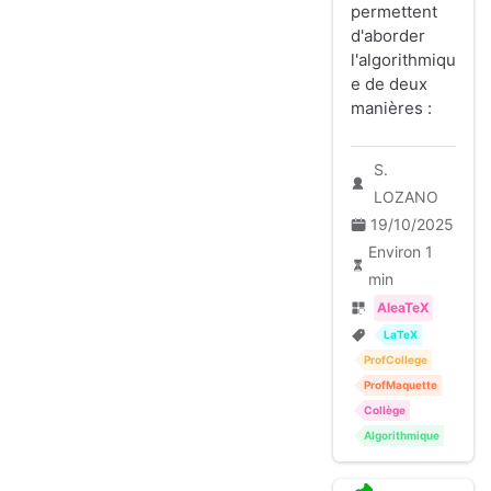
permettent
d'aborder
l'algorithmiqu
e de deux
manières :
S.
LOZANO
19/10/2025
Environ 1
min
AleaTeX
LaTeX
ProfCollege
ProfMaquette
Collège
Algorithmique