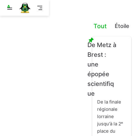
A
l
l
e
Tout
Étoile
r
a
u
c
De Metz à
o
n
Brest :
t
une
e
n
épopée
u
p
scientifiq
r
i
ue
n
c
De la finale
i
régionale
p
a
lorraine
l
jusqu'à la 2ᵉ
place du