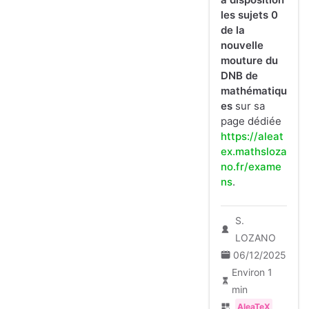
les sujets 0
de la
nouvelle
mouture du
DNB de
mathématiqu
es
sur sa
page dédiée
https://aleat
ex.mathsloza
no.fr/exame
ns
.
S.
LOZANO
06/12/2025
Environ 1
min
AleaTeX