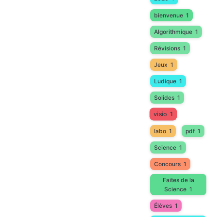
bienvenue
1
Algorithmique
1
Révisions
1
Jeux
1
Ludique
1
Solides
1
visio
1
labo
1
pdf
1
Science
1
Concours
1
Faites de la
Science
1
Élèves
1