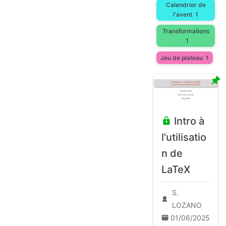
Calendrier de
l'avent
1
Transformations
1
Jeu de plateau
1
Intro à
l'utilisatio
n de
LaTeX
S.
LOZANO
01/06/2025