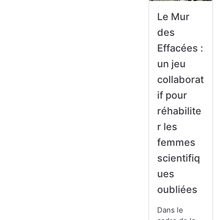
Le Mur
des
Effacées :
un jeu
collaborat
if pour
réhabilite
r les
femmes
scientifiq
ues
oubliées
Dans le