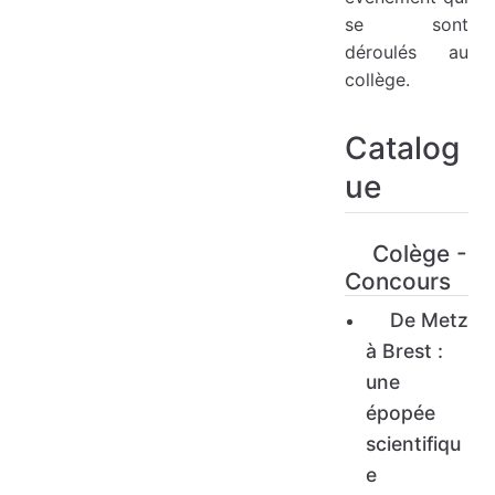
se sont
déroulés au
collège.
Catalog
ue
Colège -
Concours
De Metz
à Brest :
une
épopée
scientifiqu
e