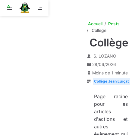
A
l
l
e
Accueil
Posts
r
Collège
a
u
Collège
c
o
n
S. LOZANO
t
e
28/06/2026
n
Moins de 1 minute
u
p
Collège Jean Lurçat
r
i
n
Page racine
c
pour les
i
p
articles
a
d'actions et
l
autres
évènement qui