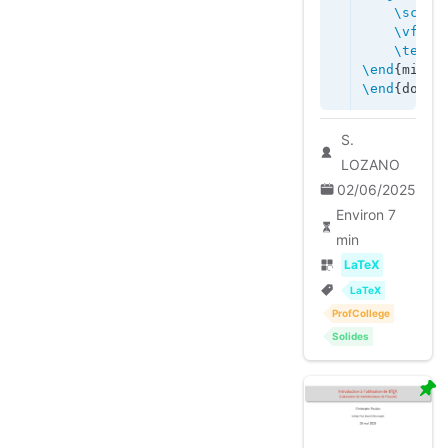
    \scale
    \vfill
    \textb
\end
{minip
\end
{docum
S.
LOZANO
02/06/2025
Environ 7
min
LaTeX
LaTeX
ProfCollege
Solides