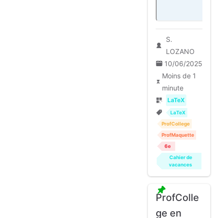
S.
LOZANO
10/06/2025
Moins de 1
minute
LaTeX
LaTeX
ProfCollege
ProfMaquette
6e
Cahier de
vacances
ProfColle
ge en