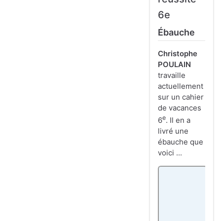
6e
Ébauche
Christophe
POULAIN
travaille
actuellement
sur un cahier
de vacances
e
6
. Il en a
livré une
ébauche que
voici ...