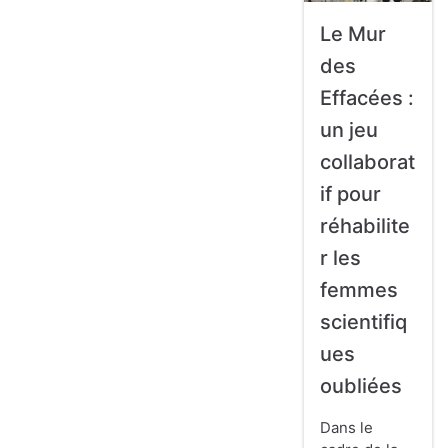
Le Mur
des
Effacées :
un jeu
collaborat
if pour
réhabilite
r les
femmes
scientifiq
ues
oubliées
Dans le